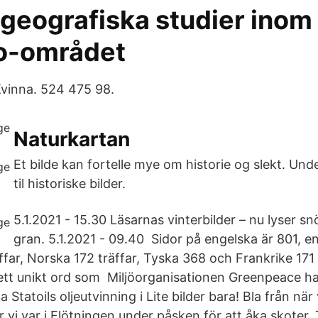
geografiska studier inom
o-området
vinna. 524 475 98.
Naturkartan
Et bilde kan fortelle mye om historie og slekt. Unde
til historiske bilder.
5.1.2021 - 15.30 Läsarnas vinterbilder – nu lyser sn
gran. 5.1.2021 - 09.40 Sidor på engelska är 801, 
äffar, Norska 172 träffar, Tyska 368 och Frankrike 17
 ett unikt ord som Miljöorganisationen Greenpeace har
 Statoils oljeutvinning i Lite bilder bara! Bla från nä
när vi var i Flötningen under påsken för att åka skoter.