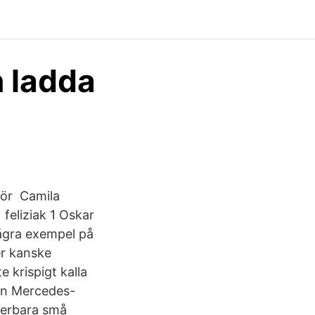
n ladda
rför Camila
feliziak 1 Oskar
några exempel på
er kanske
 krispigt kalla
en Mercedes-
derbara små