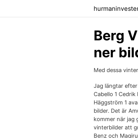
hurmaninveste
Berg V
ner bi
Med dessa vinte
Jag längtar efter
Cabello 1 Cedrik 
Häggström 1 ava 
bilder. Det är A
kommer när jag gå
vinterbilder att
Benz och Magirus