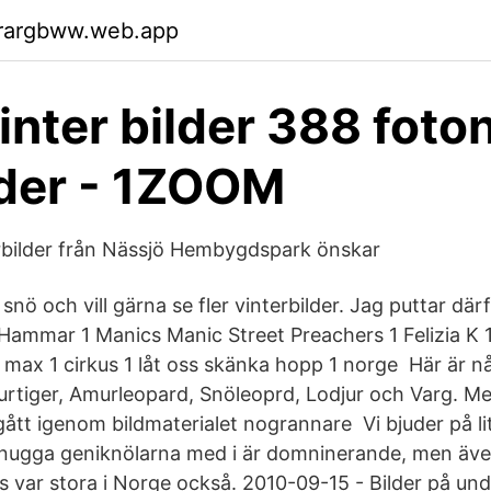
rargbww.web.app
inter bilder 388 foto
lder - 1ZOOM
rbilder från Nässjö Hembygdspark önskar
 snö och vill gärna se fler vinterbilder. Jag puttar dä
Hammar 1 Manics Manic Street Preachers 1 Felizia K 1 
max 1 cirkus 1 låt oss skänka hopp 1 norge Här är 
murtiger, Amurleopard, Snöleoprd, Lodjur och Varg. M
tt igenom bildmaterialet nogrannare Vi bjuder på lite
 gnugga geniknölarna med i är domninerande, men äv
 var stora i Norge också. 2010-09-15 - Bilder på un