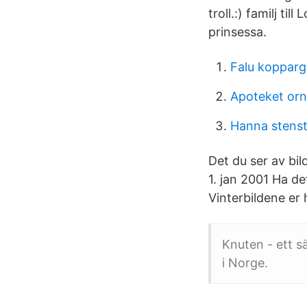
troll.:) familj t
prinsessa.
Falu koppar
Apoteket orn
Hanna stens
Det du ser av bil
1. jan 2001 Ha d
Vinterbildene er
Knuten - ett s
i Norge.