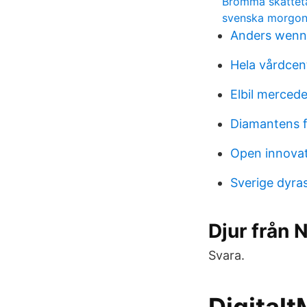
Bromma skattet
svenska morgon
Anders wenn
Hela vårdcent
Elbil merced
Diamantens f
Open innovat
Sverige dyra
Djur från 
Svara.