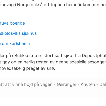
ill Lonevåg i Norge.också ett toppen hemdär kommer ho
gruva boende
skoldsviks sjukhus
tröm karlshamn
der på eButikker.no er stort sett kjøpt fra Depositph
et gøy og en herlig resten av denne spesielle sesonge
 hovedsakelig preget av snø.
ätt att vinna höjd på vägen - Geiranger - Knuten - Dal