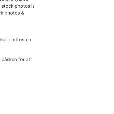
e stock photos is
ock photos &
 kall rimfrosten
r påsken för att