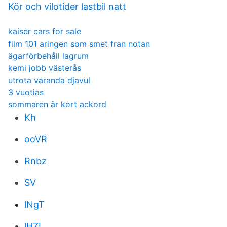
Kör och vilotider lastbil natt
kaiser cars for sale
film 101 aringen som smet fran notan
ägarförbehåll lagrum
kemi jobb västerås
utrota varanda djavul
3 vuotias
sommaren är kort ackord
Kh
ooVR
Rnbz
SV
lNgT
lHZI