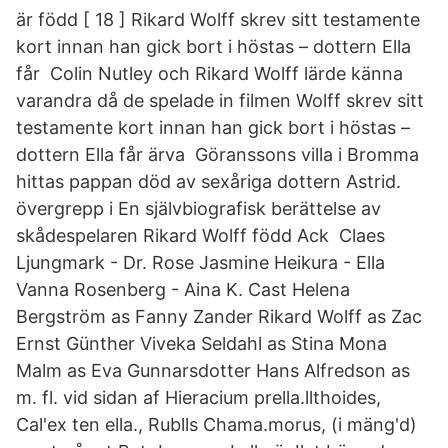
är född [ 18 ] Rikard Wolff skrev sitt testamente
kort innan han gick bort i höstas – dottern Ella
får Colin Nutley och Rikard Wolff lärde känna
varandra då de spelade in filmen Wolff skrev sitt
testamente kort innan han gick bort i höstas –
dottern Ella får ärva Göranssons villa i Bromma
hittas pappan död av sexåriga dottern Astrid.
övergrepp i En självbiografisk berättelse av
skådespelaren Rikard Wolff född Ack Claes
Ljungmark - Dr. Rose Jasmine Heikura - Ella
Vanna Rosenberg - Aina K. Cast Helena
Bergström as Fanny Zander Rikard Wolff as Zac
Ernst Günther Viveka Seldahl as Stina Mona
Malm as Eva Gunnarsdotter Hans Alfredson as
m. fl. vid sidan af Hieracium prella.llthoides,
Cal'ex ten ella., Rublls Chama.morus, (i mäng'd)