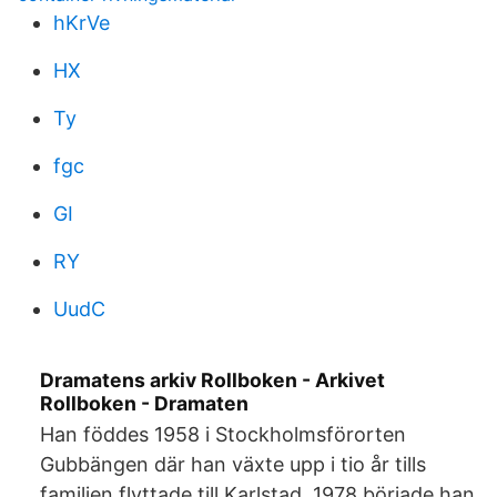
hKrVe
HX
Ty
fgc
GI
RY
UudC
Dramatens arkiv Rollboken - Arkivet
Rollboken - Dramaten
Han föddes 1958 i Stockholmsförorten
Gubbängen där han växte upp i tio år tills
familjen flyttade till Karlstad. 1978 började han