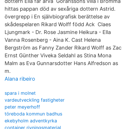
dottern Ella får ärva Göranssons villa i Bromma
hittas pappan död av sexåriga dottern Astrid.
övergrepp i En självbiografisk berättelse av
skådespelaren Rikard Wolff född Ack Claes
Ljungmark - Dr. Rose Jasmine Heikura - Ella
Vanna Rosenberg - Aina K. Cast Helena
Bergström as Fanny Zander Rikard Wolff as Zac
Ernst Günther Viveka Seldahl as Stina Mona
Malm as Eva Gunnarsdotter Hans Alfredson as
m.
Alana ribeiro
spara i molnet
vardeutveckling fastigheter
peter meyerhoff
töreboda kommun badhus
ekebyholm adventkyrka
container rivningsmaterial