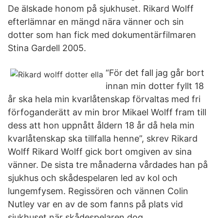
De älskade honom på sjukhuset. Rikard Wolff
efterlämnar en mängd nära vänner och sin
dotter som han fick med dokumentärfilmaren
Stina Gardell 2005.
“För det fall jag går bort
innan min dotter fyllt 18
år ska hela min kvarlåtenskap förvaltas med fri
förfoganderätt av min bror Mikael Wolff fram till
dess att hon uppnått åldern 18 år då hela min
kvarlåtenskap ska tillfalla henne”, skrev Rikard
Wolff Rikard Wolff gick bort omgiven av sina
vänner. De sista tre månaderna vårdades han på
sjukhus och skådespelaren led av kol och
lungemfysem. Regissören och vännen Colin
Nutley var en av de som fanns på plats vid
sjukhuset när skådespelaren dog.