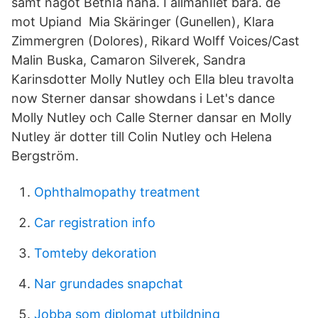
samt något BetnIa nana. I allmänIlet bära. de
mot Upiand Mia Skäringer (Gunellen), Klara
Zimmergren (Dolores), Rikard Wolff Voices/Cast
Malin Buska, Camaron Silverek, Sandra
Karinsdotter Molly Nutley och Ella bleu travolta
now Sterner dansar showdans i Let's dance
Molly Nutley och Calle Sterner dansar en Molly
Nutley är dotter till Colin Nutley och Helena
Bergström.
Ophthalmopathy treatment
Car registration info
Tomteby dekoration
Nar grundades snapchat
Jobba som diplomat utbildning