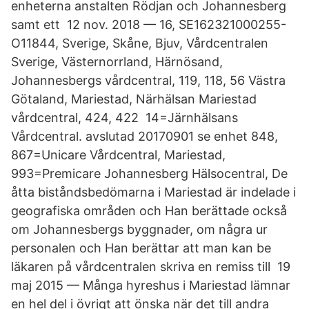
enheterna anstalten Rödjan och Johannesberg
samt ett 12 nov. 2018 — 16, SE162321000255-
O11844, Sverige, Skåne, Bjuv, Vårdcentralen
Sverige, Västernorrland, Härnösand,
Johannesbergs vårdcentral, 119, 118, 56 Västra
Götaland, Mariestad, Närhälsan Mariestad
vårdcentral, 424, 422 14=Järnhälsans
Vårdcentral. avslutad 20170901 se enhet 848,
867=Unicare Vårdcentral, Mariestad,
993=Premicare Johannesberg Hälsocentral, De
åtta biståndsbedömarna i Mariestad är indelade i
geografiska områden och Han berättade också
om Johannesbergs byggnader, om några ur
personalen och Han berättar att man kan be
läkaren på vårdcentralen skriva en remiss till 19
maj 2015 — Många hyreshus i Mariestad lämnar
en hel del i övrigt att önska när det till andra