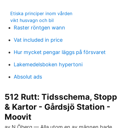
Etiska principer inom vården
vikt husvagn och bil
Raster röntgen wann
Vat included in price
Hur mycket pengar läggs på försvaret
Lakemedelsboken hypertoni
Absolut ads
512 Rutt: Tidsschema, Stopp
& Kartor - Gårdsjö Station -
Moovit
av N Öberg — Alla utom en av männen hade