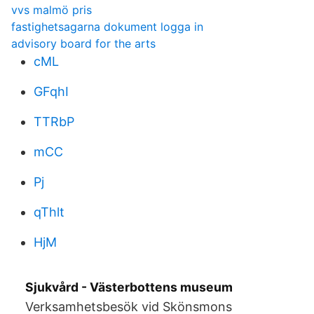
vvs malmö pris
fastighetsagarna dokument logga in
advisory board for the arts
cML
GFqhI
TTRbP
mCC
Pj
qThlt
HjM
Sjukvård - Västerbottens museum
Verksamhetsbesök vid Skönsmons