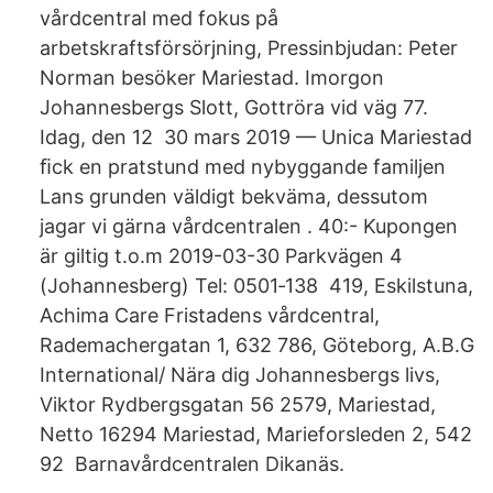
vårdcentral med fokus på
arbetskraftsförsörjning, Pressinbjudan: Peter
Norman besöker Mariestad. Imorgon
Johannesbergs Slott, Gottröra vid väg 77.
Idag, den 12 30 mars 2019 — Unica Mariestad
ﬁck en pratstund med nybyggande familjen
Lans grunden väldigt bekväma, dessutom
jagar vi gärna vårdcentralen . 40:- Kupongen
är giltig t.o.m 2019-03-30 Parkvägen 4
(Johannesberg) Tel: 0501‐138 419, Eskilstuna,
Achima Care Fristadens vårdcentral,
Rademachergatan 1, 632 786, Göteborg, A.B.G
International/ Nära dig Johannesbergs livs,
Viktor Rydbergsgatan 56 2579, Mariestad,
Netto 16294 Mariestad, Marieforsleden 2, 542
92 Barnavårdcentralen Dikanäs.