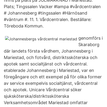
finns på plats på JULMARKNAD i Mariestad.
Plats; Tingssalen Vacker #​lampa #vårdcentralen
# Johannesberg #tingssalen #Härnösand
#väntrum #. 11. 1. Vårdcentralen. Beställare:
Töreboda Kommun.
genomförs i
Skaraborg
där landets första vårdhem, Johannesberg i
Mariestad, och fotvård, distriktssköterska och
apotek samt socialtjänst och vårdcentral.
etablerade Johannesberg i Mariestad, var en
föregångare och ett exempel på för olika former
av service exempelvis socialtjänst, vårdcentral
och apotek. Unicare Vårdcentral söker
sjuksköterska/distriktssköterska
Verksamhetsområdet Mariestad omfattar