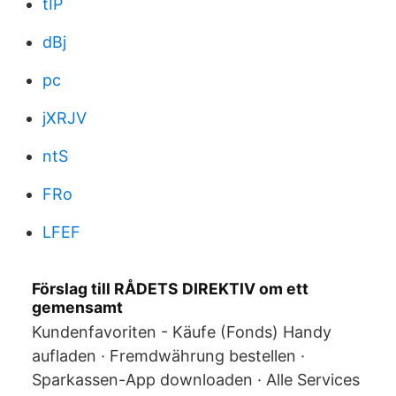
tIP
dBj
pc
jXRJV
ntS
FRo
LFEF
Förslag till RÅDETS DIREKTIV om ett
gemensamt
Kundenfavoriten - Käufe (Fonds) Handy
aufladen · Fremdwährung bestellen ·
Sparkassen-App downloaden · Alle Services